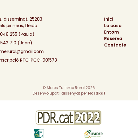
, disseminat, 25283
Inici
ls pirineus, Lleida
La casa
Entorn
 048 255 (Paula)
Reserva
 542 710 (Joan)
Contacte
smerural@gmail.com
nscripció RTC: PCC-001573
© Mores Turisme Rural 2026.
Desenvolupat i dissenyat per
Nordkat