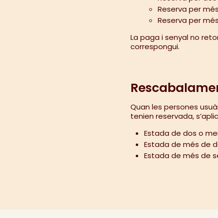
Reserva per més d
Reserva per més 
La paga i senyal no reto
correspongui.
Rescabalament
Quan les persones usuàri
tenien reservada, s’apli
Estada de dos o meny
Estada de més de dos 
Estada de més de set