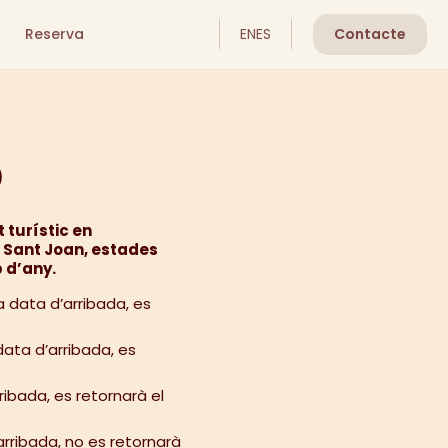
Reserva
EN
ES
Contacte
ó
 turístic en
e Sant Joan, estades
p d’any.
la data d’arribada, es
 data d’arribada, es
rribada, es retornarà el
’arribada, no es retornarà