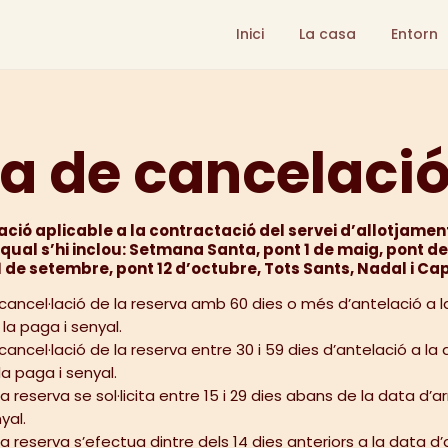
Inici
La casa
Entorn
ca de cancelaci
ació aplicable a la contractació del servei d’allotjament
qual s’hi inclou: Setmana Santa, pont 1 de maig, pont d
 11 de setembre, pont 12 d’octubre, Tots Sants, Nadal i Ca
a la cancel·lació de la reserva amb 60 dies o més d’antelació a 
la paga i senyal.
 la cancel·lació de la reserva entre 30 i 59 dies d’antelació a la
la paga i senyal.
 la reserva se sol·licita entre 15 i 29 dies abans de la data d’a
yal.
 la reserva s’efectua dintre dels 14 dies anteriors a la data d