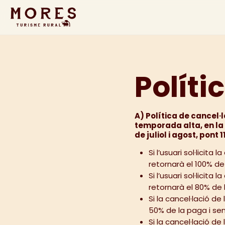
Políti
A) Política de cancel·l
temporada alta, en la 
de juliol i agost, pont
Si l’usuari sol·licit
retornarà el 100% de 
Si l’usuari sol·licita
retornarà el 80% de 
Si la cancel·lació de
50% de la paga i sen
Si la cancel·lació de