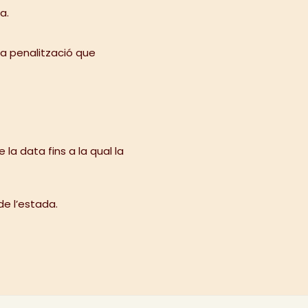
a.
la penalització que
a data fins a la qual la
de l’estada.