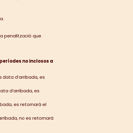
a.
la penalització que
/períodes no inclosos a
la data d’arribada, es
 data d’arribada, es
ribada, es retornarà el
’arribada, no es retornarà