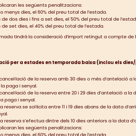
aplicaran les següents penalitzacions:
o menys dies, el 60% del preu total de l’estada.
e dos dies i fins a set dies, el 50% del preu total de l’estad
de set dies, el 40% del preu total de l’estada.
rnada tindrà la consideració d’import retingut a compte de 
lació per a estades en temporada baixa (inclou els dies
a la cancel·lació de la reserva amb 30 dies o més d’antelació a 
la paga i senyal.
 la cancel·lació de la reserva entre 20 i 29 dies d’antelació a la
la paga i senyal.
la reserva se sol·licita entre 11 i 19 dies abans de la data d’ar
yal.
 la reserva s’efectua dintre dels 10 dies anteriors a la data d
aplicaran les següents penalitzacions:
o menys dies, el 60% del preu total de l’estada.