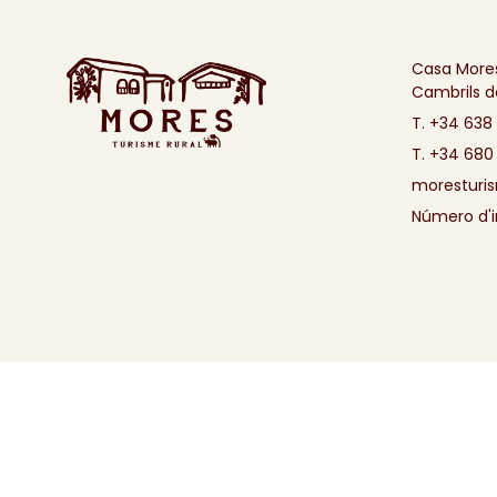
Casa Mores
Cambrils de
T. +34 638
T. +34 680
moresturi
Número d'i