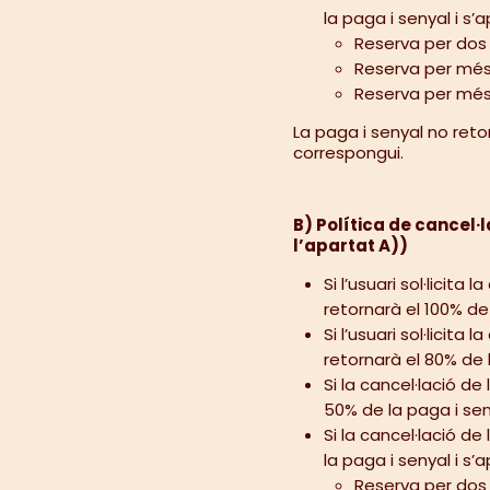
la paga i senyal i s’
Reserva per dos 
Reserva per més d
Reserva per més 
La paga i senyal no reto
correspongui.
B) Política de cancel·
l’apartat A))
Si l’usuari sol·licit
retornarà el 100% de 
Si l’usuari sol·licita
retornarà el 80% de 
Si la cancel·lació de 
50% de la paga i sen
Si la cancel·lació de
la paga i senyal i s’
Reserva per dos 